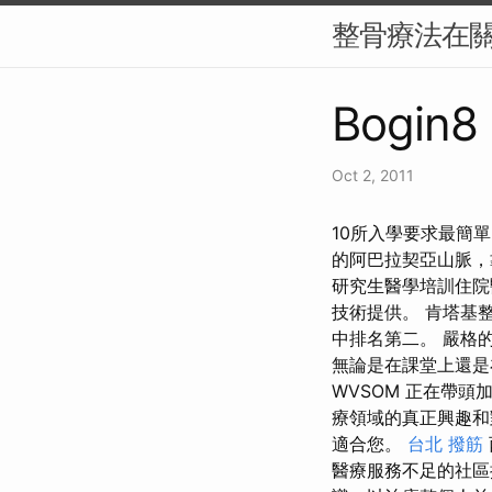
整骨療法在
Bogin8 
Oct 2, 2011
10所入學要求最簡單
的阿巴拉契亞山脈，
研究生醫學培訓住
技術提供。 肯塔基整
中排名第二。 嚴格
無論是在課堂上還是
WVSOM 正在帶頭
療領域的真正興趣和
適合您。
台北 撥筋
醫療服務不足的社區