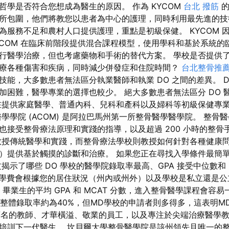
哲學是否符合您想成為醫生的原因。 作為 KYCOM
台北 撥筋
的
所包圍，他們將教您以患者為中心的護理，同時利用最先進的技術。
為服務不足和農村人口提供護理，重點是初級保健。 KYCOM 
ACOM 在臨床前階段提供混合課程模型，使用學科和基於系統的
行醫學治療，但也考慮藥物和手術的替代方案。 學校是否提供
療各種傷害和疾病，同時減少併發症和住院時間？
台北整骨推
技能，大多數患者無法區分執業醫師和執業 DO 之間的差異。 D
加困難，醫學專業的選擇也較少。 絕大多數患者無法區分 DO 醫
在提供家庭醫學、普通內科、兒科和產科以及婦科等初級保健專
學學院 (ACOM) 是阿拉巴馬州第一所整骨醫學醫學院。 整骨
接受整骨療法原理和實踐的指導，以及超過 200 小時的整骨手法
教授傳統醫學和實踐，而整骨療法學校則教授如何針對各種健康
）提供基於觸摸的診斷和治療。 如果您正在尋找入學條件最簡單的
揭示了哪些 DO 學校的醫學院錄取率最高、GPA 接受中位數和 
學費會根據您的居住狀況（州內或州外）以及學校是私立還是公
O 畢業生的平均 GPA 和 MCAT 分數，進入整骨醫學課程會容
的整體錄取率約為40%，但MD學校的申請者則多得多，這表明M
擁有著名的教師、才華橫溢、敬業的員工，以及專注於尖端治療醫學
培訓下一代醫生。 坎貝爾大學整骨醫學院是該州領先且唯一的