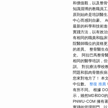
和價值觀，以及整骨
知識淵博的教職員工
原則始終是培訓醫生
中心而感到自豪。 
最新的科學和技術進
實踐方法，以有效治
有相同的職責和臨床
院醫師職位的資格更
的差異。 整骨醫生
史。 阿拉巴馬整骨醫
相同的醫學培訓，但也
訓。 對抗療法學校
問題和肌肉骨骼疾病
您來對地方了！ 本文
中位數。
整復 推薦
有所不同。 根據 D
示，雖然MD和DO
PNWU-COM 
實踐的管理部門，以