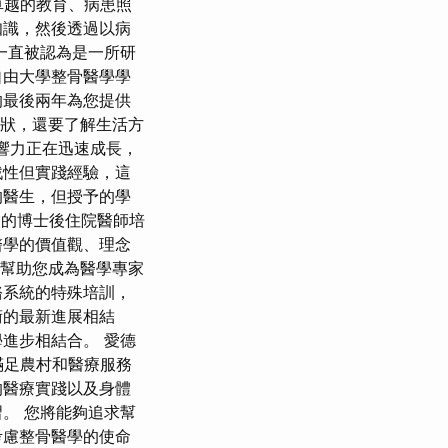
卓越的教育、病患照
知識，然後透過以病
 一直被認為是一所研
自由大學整骨醫學學
校的最後兩年為您提供
症狀，還要了解生活方
響力正在迅速成長，
戰性但實踐經驗，這
的醫生，但授予的學
業的博士後住院醫師培
醫學的價值觀、理念
在幫助您成為醫學專家
骼系統的特殊培訓，
術的最新進展相結
進步相結合。 愛德
滿足農村和醫療服務
的醫療實踐以及身體
。 您將能夠追求幫
考慮整骨醫學的使命