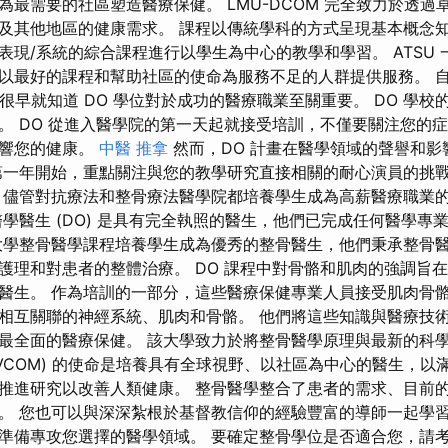
為最需要的社區塑造醫療保健。 LMU-DCOM 完全致力於透過
及其他地區的健康需求。 課程以傳統學科的方式呈現基本概念
表現/系統的綜合課程進行以學生為中心的教學和學習。 ATSU
以最好的課程和幫助社區的使命為服務不足的人群提供服務。 
的學生很早就知道 DO 學位對於成功的醫療職業至關重要。 DO 學
。 DO 從進入醫學院的第一天起就接受培訓，不僅要關注您的
影響您的健康。
中醫 推拿
然而，DO 計畫在醫學領域的聲譽和影
第一年開始，重點關注與您的教學研究直接相關的耐心演員的挑
 儘管對抗療法和整骨療法醫學院都培養學生成為高薪醫療職業
醫學醫生 (DO) 是具有完全執照的醫生，他們已完成任何醫學專
大學整骨醫學課程培養學生成為優秀的整骨醫生，他們秉承整骨
護理和對患者的整體治療。 DO 課程中對骨骼和肌肉的強調旨
醫生。 作為培訓的一部分，這些醫療保健專業人員接受肌肉骨
相互關聯的神經系統、肌肉和骨骼。 他們將這些知識與醫療技
最全面的醫療保健。 該大學致力於將整骨醫學原理與最新的科學
(VCOM) 的使命是培養具有全球視野、以社區為中心的醫生，以
推進研究以改善人類健康。 整骨醫學整合了患者的需求、目前
。 您也可以與深深紮根於基督教信仰的經驗豐富的導師一起學習
準備專攻您選擇的醫學領域。 要確定整骨學位是否適合您，請