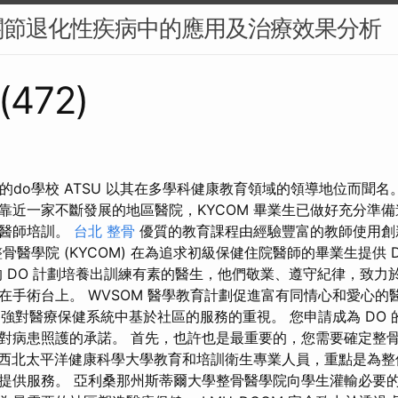
關節退化性疾病中的應用及治療效果分析
(472)
的do學校 ATSU 以其在多學科健康教育領域的領導地位而聞名
靠近一家不斷發展的地區醫院，KYCOM 畢業生已做好充分準
院醫師培訓。
台北 整骨
優質的教育課程由經驗豐富的教師使用創
骨醫學院 (KYCOM) 在為追求初級保健住院醫師的畢業生提供 D
的 DO 計劃培養出訓練有素的醫生，他們敬業、遵守紀律，致力
在手術台上。 WVSOM 醫學教育計劃促進富有同情心和愛心的
加強對醫療保健系統中基於社區的服務的重視。 您申請成為 DO
對病患照護的承諾。 首先，也許也是最重要的，您需要確定整
西北太平洋健康科學大學教育和培訓衛生專業人員，重點是為整
提供服務。 亞利桑那州斯蒂爾大學整骨醫學院向學生灌輸必要