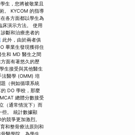
學生，您將被敬業且
 KYCOM 的指導
因在各方面都以學生為
臨床演示方法。 使用
了診斷和治療患者的
薦
此外，由於兩者俱
O 畢業生發現獲得住
生和 MD 醫生之間
業方面有著悠久的歷
醫學生接受與其他醫生
醫學 (OMM) 培
問題（例如循環系統
 DO 學校，那麼
MCAT 總體分數接受
立（通常情況下）而
易一些。 統計數據顯
D的競爭更加激烈。
教育和整骨療法原則和
整骨醫學院，為學生