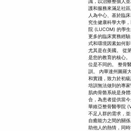
識，以治療整個人並
護和服務來滿足社區
人為中心、基於臨床
究生健康科學大學，
院 (LUCOM) 
更多的臨床實務經驗
式和環境因素如何
尤其是在美國。 從
是您的教育的核心。
位是不同的。 整骨
訓。 內華達州圖羅
和實踐，致力於初級
培訓無法做到的專家
肌肉骨骼系統是身體
合，為患者提供當今
華維亞整骨醫學院 
不足人群的需求，並
自癒能力之間的關係
助他人的熱情，同時