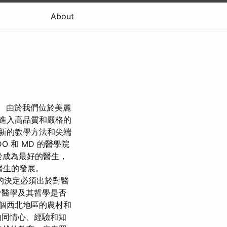
About
。 由於我們位於美麗
備進入高品質和嚴格的
新的教學方法和尖端
O 和 MD 的醫學院
於成為最好的醫生，
醫生的發展。
 的決定必須出於對醫
骨醫學及其哲學是否
個西北地區的農村和
的同情心、經驗和知